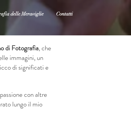
afia delle Meraviglie
Contatti
no di Fotografia
, che
elle immagini,
un
cco di significati e
 passione con altre
ato lungo il mio