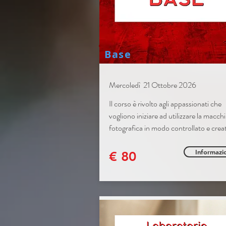
Base
Mercoledì 21 Ottobre 2026
Il corso è rivolto agli appassionati che
vogliono iniziare ad utilizzare la macch
fotografica in modo controllato e crea
Informazi
€ 80