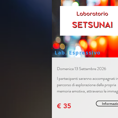
Lab. Espressivo
Domenica 13 Settembre 2026
I partecipanti saranno accompagnati i
percorso di esplorazione della propria
memoria emotiva, attraverso le immagi
Informazi
€ 35