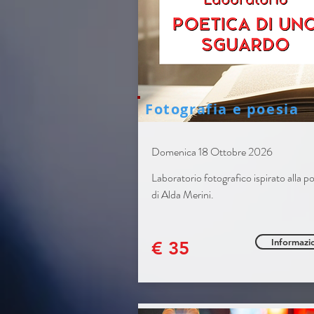
Fotografia e poesia
Domenica 18 Ottobre 2026
Laboratorio fotografico ispirato alla p
di Alda Merini.
Informazi
€ 35