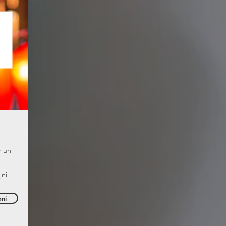
n un
ni.
oni