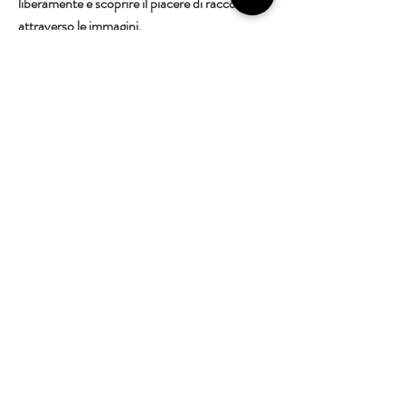
liberamente e scoprire il piacere di raccontarsi
attraverso le immagini.
Richiedo un acconto di 15 € per considerare
definitiva la partecipazione.
Scrivimi senza impegno, anche solo per avere
maggiori informazioni, sarò lieta di aiutarti e di
rispondere a qualsiasi tua domanda.
333 8703463
claudialozzifotografa@gmail.com
Lasciami i tuoi dati e verrai
ricontattato per procedere con
l'iscrizione