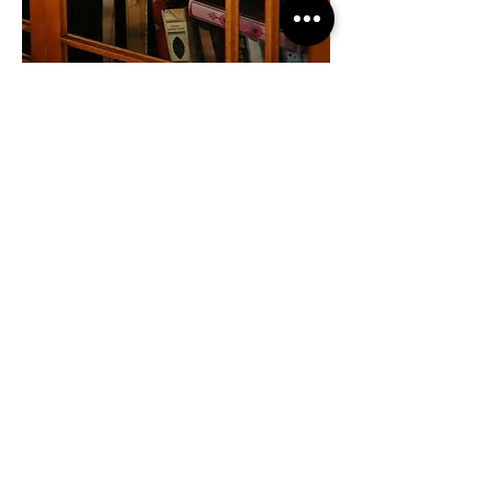
Iscriviti al laboratorio
Inizia questo viaggio insieme a me.
Un laboratorio di fotografia terapeutica e
poesia, per dare forma visiva ed emotiva al tuo
sentire.
Richiedo un acconto di 15 € per considerare
definitiva la partecipazione.
Scrivimi senza impegno, anche solo per avere
maggiori informazioni, sarò lieta di aiutarti e di
rispondere a qualsiasi tua domanda.