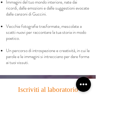
Immagini del tuo mondo interiore, nate dai
ricordi, dalle emozioni e dalle suggestioni evocate
dalle canzoni di Guccini.
Vecchie fotografie trasformate, mescolate a
scatti nuovi per raccontare la tua storia in modo
poetico.
Un percorso di introspezione e creatività, in cui le
parole e le immagini si intrecciano per dare forma
ai tuoi vissuti.
Iscriviti al laboratorio
Inizia questo viaggio insieme a me! Un
percorso creativo per esplorare emozioni e
storie attraverso la fotografia e le parole.
Un’occasione per guardarti dentro con uno
sguardo diverso.